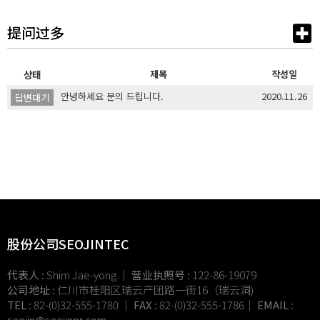
提问过多
상태
제목
작성일
안녕하세요 문의 드립니다.
2020.11.26
답변대기
股份公司SEOJINTEC
代表人
: Shim Jae-yong ｜
营业执照号
: 122-86-19079
公司地址
: 仁川市桂阳区瑞云产团路一街16（瑞云洞)
TEL
: 82-(0)32-555-1780 ｜
FAX
: 82-(0)32-555-1786｜
EMAIL
:
seojin@
seojinpr.com